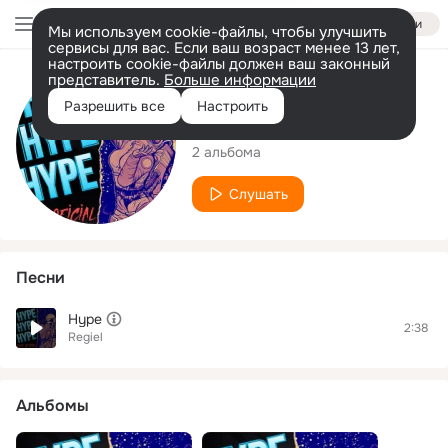
Войти
Мы используем cookie-файлы, чтобы улучшить
сервисы для вас. Если ваш возраст менее 13 лет,
настроить cookie-файлы должен ваш законный
представитель.
Больше информации
Исполнитель
Разрешить все
Настроить
Regiel
2 альбома
Слушать
Песни
Hype
2:38
Regiel
Альбомы