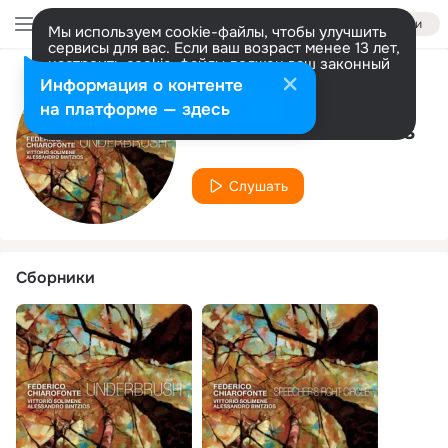
Войти
Мы используем cookie-файлы, чтобы улучшить
сервисы для вас. Если ваш возраст менее 13 лет,
настроить cookie-файлы должен ваш законный
представитель.
Больше информации
Информация о контенте
Исполнитель
Разрешить все
Настроить
на платформе — здесь
Alessandro Bintzios
Слушать
Сборники