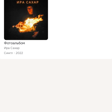
Фотоальбом
Ира Сахар
Сингл
2022