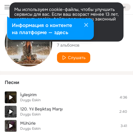
Войти
Мы используем cookie-файлы, чтобы улучшить
сервисы для вас. Если ваш возраст менее 13 лет,
настроить cookie-файлы должен ваш законный
представитель.
Больше информации
Исполнитель
Информация о контенте
Разрешить все
Настроить
на платформе — здесь
Duygu Eskin
7 альбомов
Слушать
Песни
İyileşirim
4:36
Duygu Eskin
120. Yıl Beşiktaş Marşı
2:40
Duygu Eskin
Mühürle
3:41
Duygu Eskin