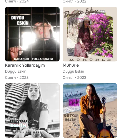
Сингл
2024
Сингл
2022
Karanlık Yollardayım
Mühürle
Duygu Eskin
Duygu Eskin
Сингл
2023
Сингл
2023