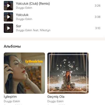
Yolculuk (Club) (Remix)
3:26
Duygu Eskin
Yolculuk
3:38
Duygu Eskin
Sor
3:10
Duygu Eskin
feat.
N1kotyn
Альбомы
İyileşirim
Geçmiş Ola
Duygu Eskin
Duygu Eskin