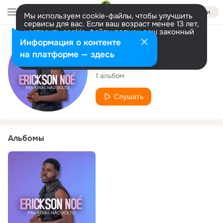
Войти
Мы используем cookie-файлы, чтобы улучшить
сервисы для вас. Если ваш возраст менее 13 лет,
настроить cookie-файлы должен ваш законный
представитель.
Больше информации
Исполнитель
Информация о контенте
Разрешить все
Настроить
на платформе — здесь
Erickson Noe
1 альбом
Слушать
Альбомы