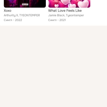
Xoxo
What Love Feels Like
Arthurity X, TYEONTEMPER
Jamie Black, Tyeontemper
Сингл
2022
Сингл
2021