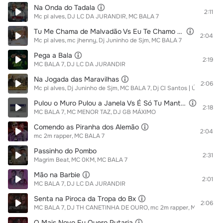
Na Onda do Tadala
2:11
Mc pl alves
DJ LC DA JURANDIR
MC BALA 7
Tu Me Chama de Malvadão Vs Eu Te Chamo de Malvadona
2:04
Mc pl alves
mc jhenny
Dj Juninho de Sjm
MC BALA 7
Pega a Bala
2:19
MC BALA 7
DJ LC DA JURANDIR
Na Jogada das Maravilhas
2:06
Mc pl alves
Dj Juninho de Sjm
MC BALA 7
Dj Cl Santos | Único
feat.
Pulou o Muro Pulou a Janela Vs É Só Tu Manter no Sigilo
2:18
MC BALA 7
MC MENOR TAZ
DJ GB MÁXIMO
Comendo as Piranha dos Alemão
2:04
mc 2m rapper
MC BALA 7
Passinho do Pombo
2:31
Magrim Beat
MC 0KM
MC BALA 7
Mão na Barbie
2:01
MC BALA 7
DJ LC DA JURANDIR
Senta na Piroca da Tropa do Bx
2:06
MC BALA 7
DJ TH CANETINHA DE OURO
mc 2m rapper
Mc Thiaguin
O Mais Novo Eu Quero Putaria