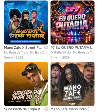
Mano Zafe X Street Fighter
P7 EU QUERO PUTARIA (feat. Fabuloso)
Mc Rose da Treta, Mc Bala 7, Dj Mp7 013
Dj Raffa Oficial, Mc Rose da Treta, Mc Bala 7 feat. Fabuloso
Сингл
2023
Сингл
2026
Sucessada da Tropa do P7
Mano Zafe Mano Indio (Light)