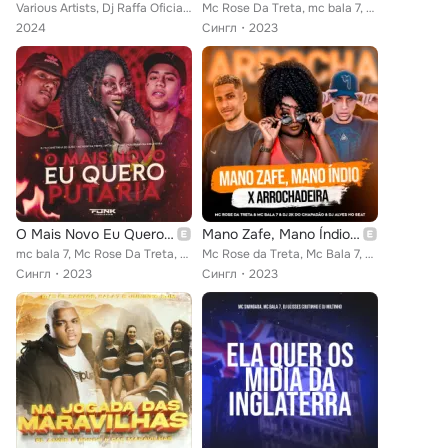
Various Artists, Dj Raffa Oficial, Mc Bala 7, Mc Rose Da Treta, Mc Henry
Mc Rose Da Treta, mc bala 7, Dj 2K do Chapadão
2024
Сингл
2023
O Mais Novo Eu Quero Putaria
Mano Zafe, Mano Índio X Arrochadeira
mc bala 7, Mc Rose Da Treta, Mc Thiaguinho da Inglaterra
Mc Rose da Treta, Mc Bala 7, Dj 2K do Chapadão feat. Dj Alves no Beat
Сингл
2023
Сингл
2023