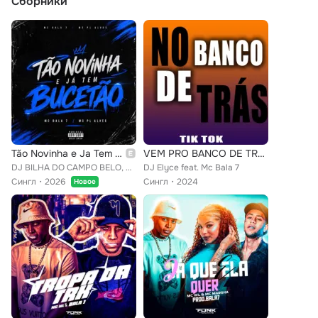
Сборники
Tão Novinha e Ja Tem Bucetao
VEM PRO BANCO DE TRÁS FODE COM OS AMIGOS
DJ BILHA DO CAMPO BELO, MC BALA 7, MC PL ALVES
DJ Elyce feat. Mc Bala 7
Сингл
2026
Сингл
2024
Новое