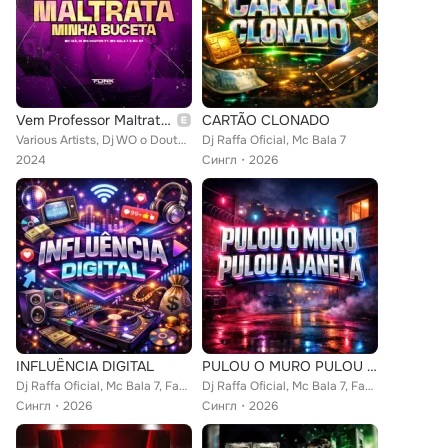
Vem Professor Maltrata Minha B*Ceta
CARTÃO CLONADO
Various Artists, Dj WO o Doutor, Mc Iza, Mc Rf, Mc Bala 7
Dj Raffa Oficial, Mc Bala 7
2024
Сингл
2026
INFLUÊNCIA DIGITAL
PULOU O MURO PULOU A JANELA
Dj Raffa Oficial, Mc Bala 7, Fabuloso
Dj Raffa Oficial, Mc Bala 7, Fabuloso
Сингл
2026
Сингл
2026