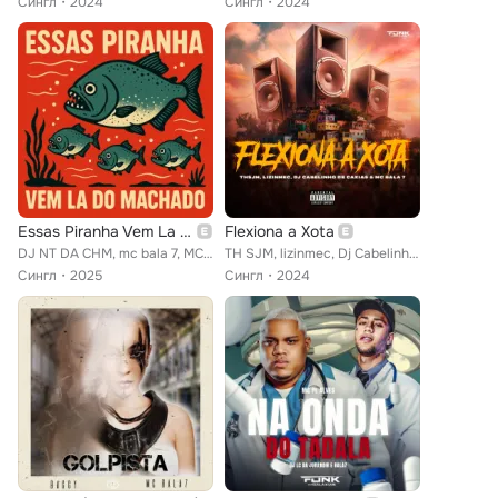
Сингл
2024
Сингл
2024
Essas Piranha Vem La do Machado
Flexiona a Xota
DJ NT DA CHM, mc bala 7, MC RD TDA
TH SJM, lizinmec, Dj Cabelinho de Caxias feat. mc bala 7
Сингл
2025
Сингл
2024