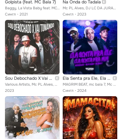
Golpista (feat. MC Bala 7)
Na Onda do Tadala
Baggy, La Vista Baby feat. MC Bala 7
Mc PL Alves, DJ LC DA JURANDIR, Mc Bala 7
Сингл
2021
Сингл
2023
Sou Debochado X Vai Tomando
Ela Senta pra Ele, Ela Senta pra Mim
Various Artists, Mc PL Alves, MC WL, DJ GB do Dick, Mc Bala 7
MAGRIM BEAT, mc bala 7, Mc PL Alves
2023
Сингл
2024