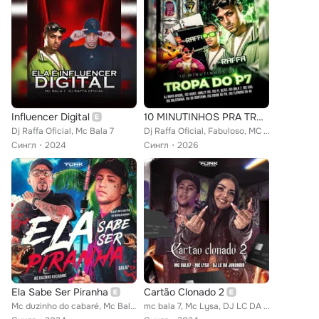
Influencer Digital
10 MINUTINHOS PRA TROPA DO P7 (feat. Harley Mc, Mc Bala 7, MC Dalemanha)
Dj Raffa Oficial, Mc Bala 7
Dj Raffa Oficial, Fabuloso, MC Henry feat. Mc Bala 7, MC Dalemanha, Harley Mc
Сингл
2024
Сингл
2026
Ela Sabe Ser Piranha
Cartão Clonado 2
Mc duzinho do cabaré, Mc Bala 7, Deejay Wellington da Mangueirinha
mc bala 7, Mc Lysa, DJ LC DA JURANDIR