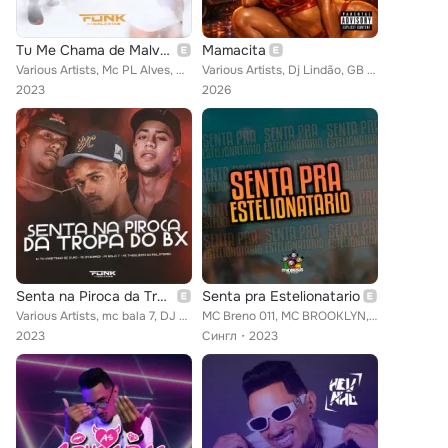
Tu Me Chama de Malvadão Vs Eu Te Chamo de Malvadona
Mamacita
Various Artists, Mc PL Alves, Mc Jhenny, DJ Juninho de SJM, Mc Bala 7
Various Artists, Dj Lindão, GB DO K11, DJ MF SILVA, MC BALA 7
2023
2026
Senta na Piroca da Tropa do Bx
Senta pra Estelionatario
Various Artists, mc bala 7, DJ TH CANETINHA DE OURO, Mc 2M Rapper, Mc Thiaguinho da Inglaterra
MC Breno 011, MC BROOKLYN, Dj Jéh du 9 feat. MC Bala 7
2023
Сингл
2023