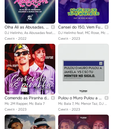
Olha Ali as Abusadas, Jogando a Bunda pro Ar
Cansei do 150, Vem Fuder no 130
DJ Helinho, As Abusadas feat. Mc Bala 7, Mc Marsha
DJ Helinho feat. MC Rose, Mc Bala 7
Сингл
2022
Сингл
2023
Comendo as Piranha dos Alemão
Pulou o Muro Pulou a Janela Vs É Só Tu Manter no Sigilo
Mc 2M Rapper, Mc Bala 7
Mc Bala 7, Mc Menor Taz, DJ GB MÁXIMO
Сингл
2023
Сингл
2023