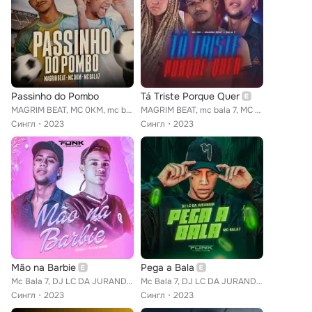
Passinho do Pombo
Tá Triste Porque Quer
MAGRIM BEAT, MC 0KM, mc bala 7
MAGRIM BEAT, mc bala 7, MC GIH
Сингл
2023
Сингл
2023
Mão na Barbie
Pega a Bala
Mc Bala 7, DJ LC DA JURANDIR
Mc Bala 7, DJ LC DA JURANDIR
Сингл
2023
Сингл
2023