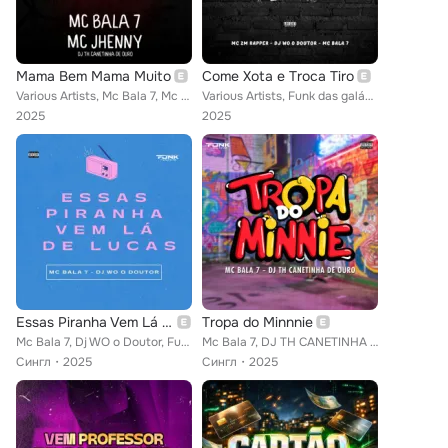
Mama Bem Mama Muito
Come Xota e Troca Tiro
Various Artists, Mc Bala 7, Mc Jhenny, DJ TH CANETINHA DE OURO, Funk das galáxias
Various Artists, Funk das galáxias, Mc 2M Rapper, Mc Bala 7, Dj WO o Doutor
2025
2025
Essas Piranha Vem Lá de Lucas
Tropa do Minnnie
Mc Bala 7, Dj WO o Doutor, Funk das galáxias
Mc Bala 7, DJ TH CANETINHA DE OURO, Funk das galáxias
Сингл
2025
Сингл
2025