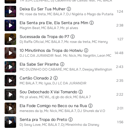
TH SJM
LIZINMEC
Dj Cabelinho de Caxias
feat.
MC BALA 7
Deixa Eu Ser Tua Mulher
1:24
Mc rose da treta
MC BALA 7
DJ Nigéria o Mago da Putaria
Ela Senta pra Ele, Ela Senta pra Mim
2:38
Magrim Beat
MC BALA 7
Mc pl alves
Sucessada da Tropa do P7
1:27
Dj Raffa Oficial
MC BALA 7
Mc rose da treta
MC Henry
10 Minutinhos da Tropa do Hotwiu
14:48
DJ LC DA JURANDIR
feat.
Mc Nick
Mc Negritin
Leon MC
mc rf
Mag
Ela Sabe Ser Piranha
2:43
MC DUZINHO DO CABARÉ
MC BALA 7
Deejay Wellington da Mangu
Cartão Clonado 2
2:35
MC BALA 7
Mc lysa
DJ LC DA JURANDIR
Sou Debochado X Vai Tomando
2:22
Mc pl alves
MC WL
dj gb do dick
MC BALA 7
Ela Fode Comigo no Beco ou na Rua
2:01
menezes da lp
Mc Nick
MC BALA 7
DJ Shurek da V.O
Senta pra Tropa do Preto
1:56
Dj Sexy Love
MC BALA 7
Dj Mineirinho da Disney