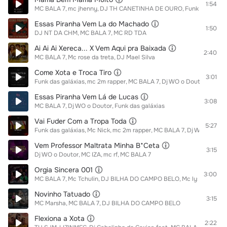
1:54
MC BALA 7
mc jhenny
DJ TH CANETINHA DE OURO
Funk das galáx
Essas Piranha Vem La do Machado
1:50
DJ NT DA CHM
MC BALA 7
MC RD TDA
Ai Ai Ai Xereca... X Vem Aqui pra Baixada
2:40
MC BALA 7
Mc rose da treta
DJ Mael Silva
Come Xota e Troca Tiro
3:01
Funk das galáxias
mc 2m rapper
MC BALA 7
Dj WO o Doutor
Essas Piranha Vem Lá de Lucas
3:08
MC BALA 7
Dj WO o Doutor
Funk das galáxias
Vai Fuder Com a Tropa Toda
5:27
Funk das galáxias
Mc Nick
mc 2m rapper
MC BALA 7
Dj WO o Dout
Vem Professor Maltrata Minha B*Ceta
3:15
Dj WO o Doutor
MC IZA
mc rf
MC BALA 7
Orgia Sincera 001
3:00
MC BALA 7
Mc Tchulin
DJ BILHA DO CAMPO BELO
Mc lysa
Mc Sac
Novinho Tatuado
3:15
MC Marsha
MC BALA 7
DJ BILHA DO CAMPO BELO
Flexiona a Xota
2:22