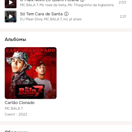
2:03
MC BALA 7
Mc rose da treta
Mc Thiaguinho da Inglaterra
Só Tem Cara de Santa
2:21
DJ Mael Silva
MC BALA 7
mc pl alves
Альбомы
Cartão Clonado
MC BALA 7
Сингл
2022