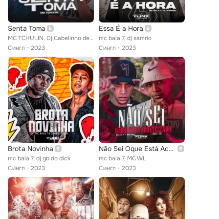
Senta Toma
Essa É a Hora
MC TCHULIN, Dj Cabelinho de Caxias feat. mc bala 7
mc bala 7, dj samrio
Сингл
2023
Сингл
2023
Brota Novinha
Não Sei Oque Está Acontecendo
mc bala 7, dj gb do dick
mc bala 7, MC WL
Сингл
2023
Сингл
2023