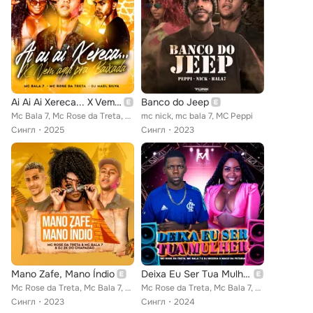
Ai Ai Ai Xereca... X Vem Aqui pra Baixada
Banco do Jeep
Mc Bala 7, Mc Rose da Treta, Dj Mael Silva
mc nick, mc bala 7, MC Peppi
Сингл
2025
Сингл
2023
Mano Zafe, Mano Índio
Deixa Eu Ser Tua Mulher
Mc Rose da Treta, Mc Bala 7, Dj 2K do Chapadão
Mc Rose da Treta, Mc Bala 7, DJ Nigéria o Mago da Putaria
Сингл
2023
Сингл
2024