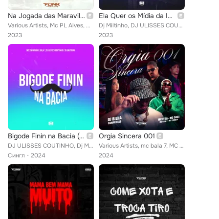
Na Jogada das Maravilhas
Ela Quer os Mídia da Inglaterra
Various Artists, Mc PL Alves, DJ Juninho de SJM, Mc Bala 7, DJ CL Santos | Único feat. Bonde Das Maravilhas
Dj Miltinho, DJ ULISSES COUTINHO, MC SWINGADA, MC BALA 7
2023
2023
Bigode Finin na Bacia (feat. MC SWINGADA)
Orgia Sincera 001
DJ ULISSES COUTINHO, Dj Miltinho, MC BALA 7 feat. MC SWINGADA
Various Artists, mc bala 7, MC TCHULIN, DJ BILHA DO CAMPO BELO, Mc Lysa, Mc Saci
Сингл
2024
2024