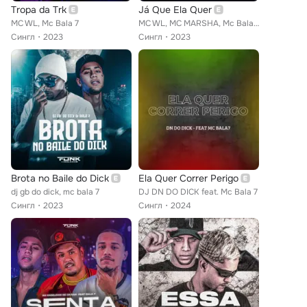
Tropa da Trk
Já Que Ela Quer
MC WL, Mc Bala 7
MC WL, MC MARSHA, Mc Bala 7
Сингл
2023
Сингл
2023
Brota no Baile do Dick
Ela Quer Correr Perigo
dj gb do dick, mc bala 7
DJ DN DO DICK feat. Mc Bala 7
Сингл
2023
Сингл
2024