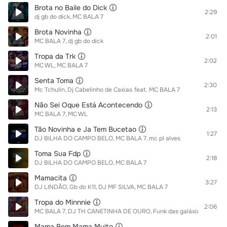
Brota no Baile do Dick
2:29
dj gb do dick
MC BALA 7
Brota Novinha
2:01
MC BALA 7
dj gb do dick
Tropa da Trk
2:02
MC WL
MC BALA 7
Senta Toma
2:30
Mc Tchulin
Dj Cabelinho de Caxias
feat.
MC BALA 7
Não Sei Oque Está Acontecendo
2:13
MC BALA 7
MC WL
Tão Novinha e Ja Tem Bucetao
1:27
DJ BILHA DO CAMPO BELO
MC BALA 7
mc pl alves
Toma Sua Fdp
2:18
DJ BILHA DO CAMPO BELO
MC BALA 7
Mamacita
3:27
DJ LINDÃO
Gb do K11
DJ MF SILVA
MC BALA 7
Tropa do Minnnie
2:06
MC BALA 7
DJ TH CANETINHA DE OURO
Funk das galáxias
Mama Bem Mama Muito