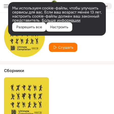
Войти
Мы используем cookie-файлы, чтобы улучшить
сервисы для вас. Если ваш возраст менее 13 лет,
настроить cookie-файлы должен ваш законный
представитель.
Больше информации
Исполнитель
Разрешить все
Настроить
Nodulus
Слушать
Сборники