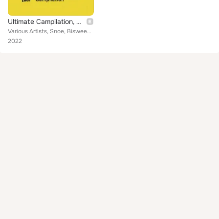
Ultimate Campilation, Vol. 3
Various Artists, Snoe, Bisweed, Тощи Так-то, Blasta, Ezor, q100, Outselect, Champion Sound, PRAISE JAH SOUND, Коля Маню, Nikola ...
2022