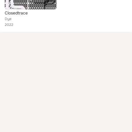
Closedtrace
Dye
2022