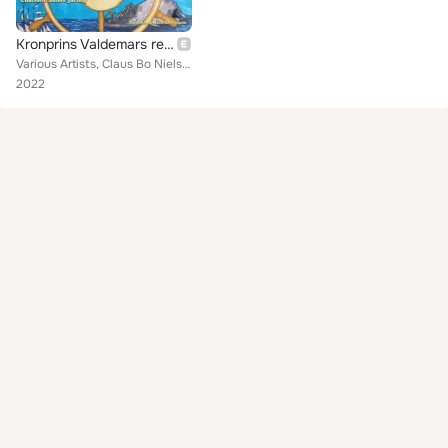
Kronprins Valdemars rejse
Various Artists, Claus Bo Nielsen, Tania Veje Iversen, Kim Vejsnæs Stark, Conja Stentebjerg, Charlotte Sunov Jacoby
2022