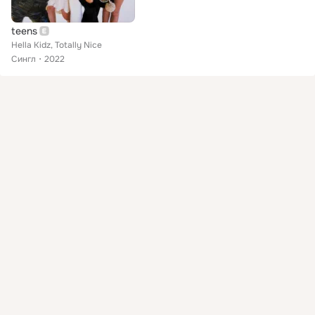
teens
Hella Kidz, Totally Nice
Сингл
2022