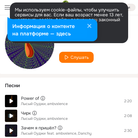
Войти
Мы используем cookie-файлы, чтобы улучшить
сервисы для вас. Если ваш возраст менее 13 лет,
настроить cookie-файлы должен ваш законный
представитель.
Больше информации
Информация о контенте
Исполнитель
Разрешить все
Настроить
на платформе — здесь
ambvxlence
Слушать
Песни
Power of
2:20
Лысый Оуджи
ambvxlence
Чирк
2:08
Лысый Оуджи
ambvxlence
Зачем я пришёл?
2:30
Лысый Оуджи
feat.
ambvxlence
Danchy