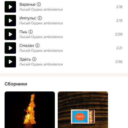
Варенье
2:18
Лысый Оуджи
ambvxlence
Импульс
2:19
Лысый Оуджи
ambvxlence
Пыь
2:08
Лысый Оуджи
ambvxlence
Смазан
2:21
Лысый Оуджи
ambvxlence
Здесь
2:56
Лысый Оуджи
ambvxlence
Сборники