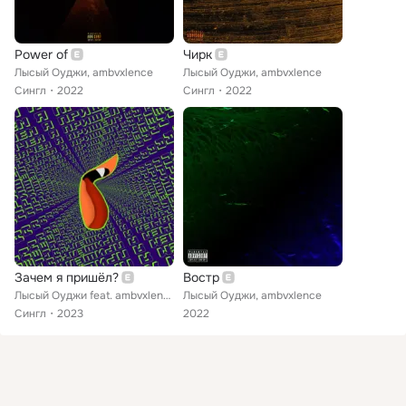
Power of
Чирк
Лысый Оуджи, ambvxlence
Лысый Оуджи, ambvxlence
Сингл
2022
Сингл
2022
Зачем я пришёл?
Востр
Лысый Оуджи feat. ambvxlence, Danchy
Лысый Оуджи, ambvxlence
Сингл
2023
2022