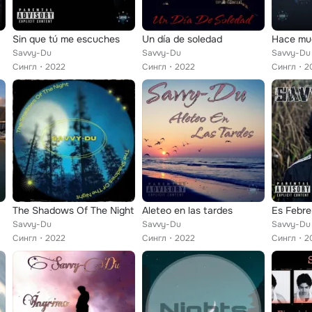
Sin que tú me escuches
Un día de soledad
Hace mu
Savvy-Du
Savvy-Du
Savvy-Du
Сингл
2022
Сингл
2022
Сингл
2
The Shadows Of The Night
Aleteo en las tardes
Es Febre
Savvy-Du
Savvy-Du
Savvy-Du
Сингл
2022
Сингл
2022
Сингл
2