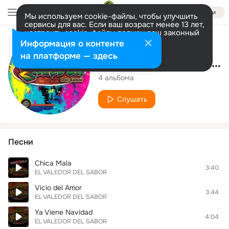
Войти
Мы используем cookie-файлы, чтобы улучшить
сервисы для вас. Если ваш возраст менее 13 лет,
настроить cookie-файлы должен ваш законный
представитель.
Больше информации
Исполнитель
Информация о контенте
Разрешить все
Настроить
на платформе — здесь
EL VALEDOR DEL SABOR
4 альбома
Слушать
Песни
Chica Mala
3:40
EL VALEDOR DEL SABOR
Vicio del Amor
3:44
EL VALEDOR DEL SABOR
Ya Viene Navidad
4:04
EL VALEDOR DEL SABOR