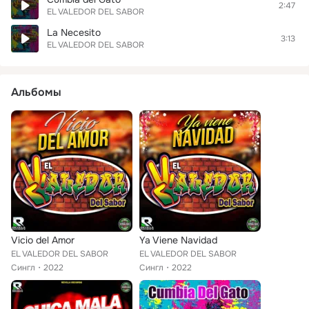
2:47
EL VALEDOR DEL SABOR
La Necesito
3:13
EL VALEDOR DEL SABOR
Альбомы
Vicio del Amor
Ya Viene Navidad
EL VALEDOR DEL SABOR
EL VALEDOR DEL SABOR
Сингл
2022
Сингл
2022