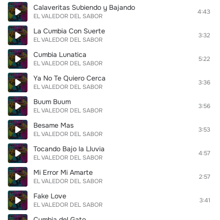
Calaveritas Subiendo y Bajando
4:43
EL VALEDOR DEL SABOR
La Cumbia Con Suerte
3:32
EL VALEDOR DEL SABOR
Cumbia Lunatica
5:22
EL VALEDOR DEL SABOR
Ya No Te Quiero Cerca
3:36
EL VALEDOR DEL SABOR
Buum Buum
3:56
EL VALEDOR DEL SABOR
Besame Mas
3:53
EL VALEDOR DEL SABOR
Tocando Bajo la Lluvia
4:57
EL VALEDOR DEL SABOR
Mi Error Mi Amarte
2:57
EL VALEDOR DEL SABOR
Fake Love
3:41
EL VALEDOR DEL SABOR
Cumbia del Gato