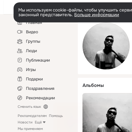
Мы используем cookie-файлы, чтобы улучшить сервис
законный представитель.
Больше информации
Левая
Главная
колонка
Видео
Группы
Люди
Публикации
Игры
Подарки
Альбомы
Поздравления
Рекомендации
Сменить язык
Рекламодателям
Помощь
Новости
Ещё
Мы применяем