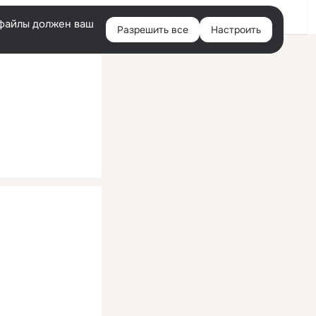
Помощь
Войти
й
e-файлы должен ваш
Разрешить все
Настроить
Правая
колонка