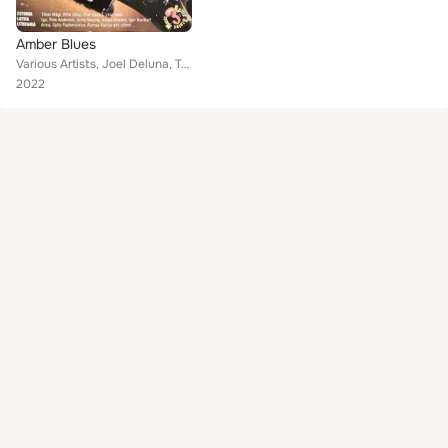
Amber Blues
Various Artists, Joel Deluna, Tõnis Mägi, Pete Anderson, Ainars Mielavs, Gytis Paskevicius, Valdis Indrišonoks, Igors Novikovs, ...
2022