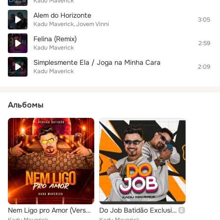
Kadu Maverick
Alem do Horizonte
3:05
Kadu Maverick
Jovem Vinni
Felina (Remix)
2:59
Kadu Maverick
Simplesmente Ela / Joga na Minha Cara
2:09
Kadu Maverick
Альбомы
Nem Ligo pro Amor (Versão Batidão)
Do Job Batidão Exclusive