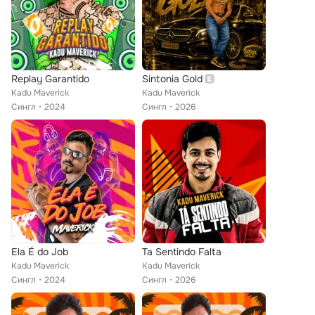
Replay Garantido
Sintonia Gold
Kadu Maverick
Kadu Maverick
Сингл
2024
Сингл
2026
Ela É do Job
Ta Sentindo Falta
Kadu Maverick
Kadu Maverick
Сингл
2024
Сингл
2026