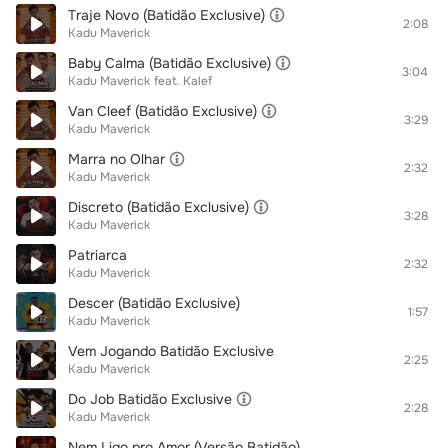
Traje Novo (Batidão Exclusive)
2:08
Kadu Maverick
Baby Calma (Batidão Exclusive)
3:04
Kadu Maverick
feat.
Kalef
Van Cleef (Batidão Exclusive)
3:29
Kadu Maverick
Marra no Olhar
2:32
Kadu Maverick
Discreto (Batidão Exclusive)
3:28
Kadu Maverick
Patriarca
2:32
Kadu Maverick
Descer (Batidão Exclusive)
1:57
Kadu Maverick
Vem Jogando Batidão Exclusive
2:25
Kadu Maverick
Do Job Batidão Exclusive
2:28
Kadu Maverick
Nem Ligo pro Amor (Versão Batidão)