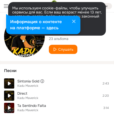
Войти
Мы используем cookie-файлы, чтобы улучшить
сервисы для вас. Если ваш возраст менее 13 лет,
настроить cookie-файлы должен ваш законный
представитель.
Больше информации
Исполнитель
Информация о контенте
Разрешить все
Настроить
на платформе — здесь
Kadu Maverick
23 альбома
Слушать
Песни
Sintonia Gold
2:43
Kadu Maverick
Direct
2:20
Kadu Maverick
Ta Sentindo Falta
3:14
Kadu Maverick