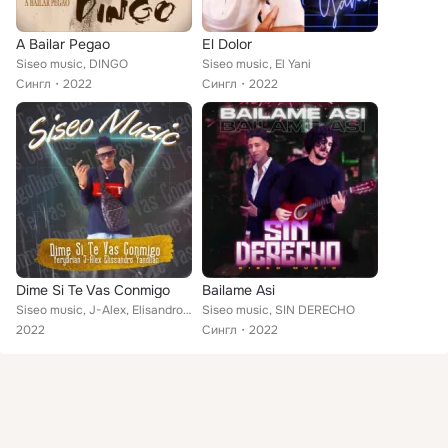
A Bailar Pegao
El Dolor
Siseo music, DINGO
Siseo music, El Yani
Сингл
2022
Сингл
2022
Dime Si Te Vas Conmigo
Bailame Asi
Siseo music, J-Alex, Elisandro Yandilan, Yerybrian
Siseo music, SIN DERECHO
2022
Сингл
2022