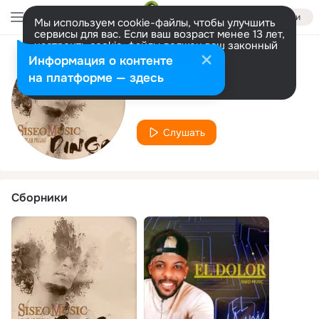
Войти
Мы используем cookie-файлы, чтобы улучшить
сервисы для вас. Если ваш возраст менее 13 лет,
настроить cookie-файлы должен ваш законный
представитель.
Больше информации
Информация о контенте
Исполнитель
Разрешить все
Настроить
на платформе — здесь
Siseo music
Слушать
Сборники