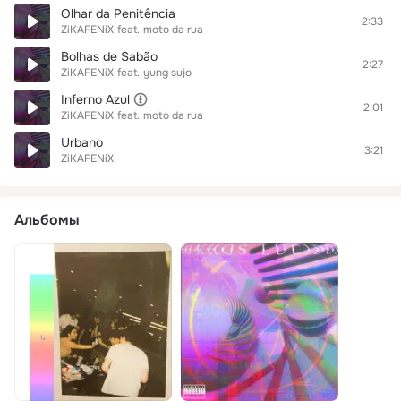
Olhar da Penitência
2:33
ZiKAFENiX
feat.
moto da rua
Bolhas de Sabão
2:27
ZiKAFENiX
feat.
yung sujo
Inferno Azul
2:01
ZiKAFENiX
feat.
moto da rua
Urbano
3:21
ZiKAFENiX
Альбомы