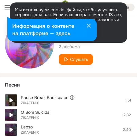
Войти
Мы используем cookie-файлы, чтобы улучшить
сервисы для вас. Если ваш возраст менее 13 лет,
настроить cookie-файлы должен ваш законный
представитель.
Больше информации
Исполнитель
Информация о контенте
Разрешить все
Настроить
на платформе — здесь
ZiKAFENiX
2 альбома
Слушать
Песни
Pause Break Backspace
1:51
ZiKAFENiX
O Bom Suicida
2:32
ZiKAFENiX
Lapso
2:40
ZiKAFENiX