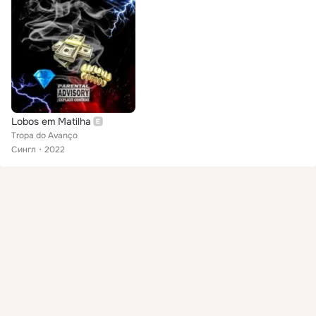
Lobos em Matilha
Tropa do Avanço
Сингл
2022