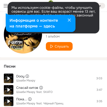
Войти
Мы используем cookie-файлы, чтобы улучшить
сервисы для вас. Если ваш возраст менее 13 лет,
настроить cookie-файлы должен ваш законный
представитель.
Больше информации
Исполнитель
Информация о контенте
Разрешить все
Настроить
на платформе — здесь
Шааби Махру
1 альбом
Слушать
Песни
Dooy
3:03
Шааби Махру
Спасай китов
3:47
Шааби Махру
feat.
SKATO
Пока...
3:35
Шааби Махру
feat.
Чёрный Принц