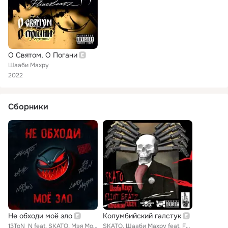
О Святом, О Погани
Шааби Махру
2022
Сборники
Не обходи моё зло
Колумбийский галстук
13ToN_N feat. SKATO, Мэя Mo-J, Faste, Шааби Махру
SKATO, Шааби Махру feat. FLINT BEATZ