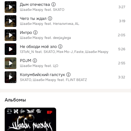
Дым отечества
3:27
Шааби Махру
feat.
SKATO
Чего ты ждал
3:19
Шааби Махру
feat.
Непалитика
AL
Интро
2:05
Шааби Махру
feat.
deejaylega
Не обходи моё зло
5:26
13ToN_N
feat.
SKATO
Мэя Mo-J
Faste
Шааби Махру
PDJM
2:55
Шааби Махру
feat.
ЦО
Колумбийский галстук
3:32
SKATO
Шааби Махру
feat.
FLINT BEATZ
Альбомы