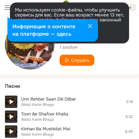
Войти
Мы используем cookie-файлы, чтобы улучшить
сервисы для вас. Если ваш возраст менее 13 лет,
настроить cookie-файлы должен ваш законный
представитель.
Больше информации
Исполнитель
Информация о контенте
Разрешить все
Настроить
на платформе — здесь
Abdul Karim Bhayo
1 альбом
Слушать
Песни
Unn Rehbar Saan Dili Dilbar
6:18
Abdul Karim Bhayo
Toon Ae Ghafoor Khaliq
5:32
Abdul Karim Bhayo
Kinhan Ba Mushkilat Mai
6:45
Abdul Karim Bhayo