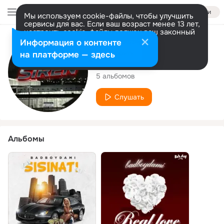
Войти
Мы используем cookie-файлы, чтобы улучшить
сервисы для вас. Если ваш возраст менее 13 лет,
настроить cookie-файлы должен ваш законный
представитель.
Больше информации
Исполнитель
Информация о контенте
Разрешить все
Настроить
на платформе — здесь
Badboydami
5 альбомов
Слушать
Альбомы