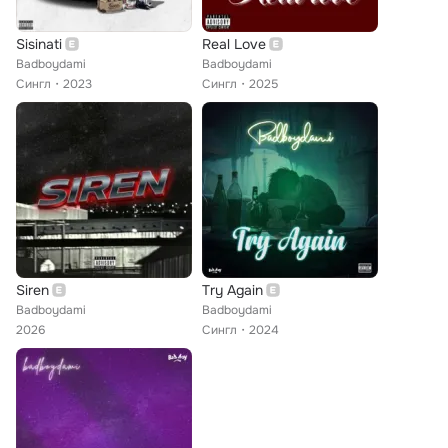
Sisinati
Real Love
Badboydami
Badboydami
Сингл
2023
Сингл
2025
Siren
Try Again
Badboydami
Badboydami
2026
Сингл
2024