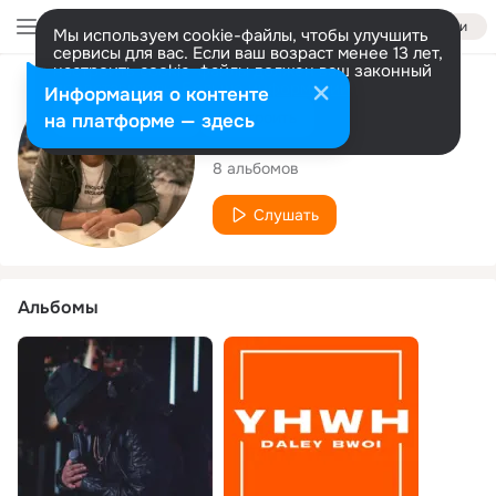
Войти
Мы используем cookie-файлы, чтобы улучшить
сервисы для вас. Если ваш возраст менее 13 лет,
настроить cookie-файлы должен ваш законный
представитель.
Больше информации
Исполнитель
Информация о контенте
Разрешить все
Настроить
на платформе — здесь
Daley Bwoi
8 альбомов
Слушать
Альбомы