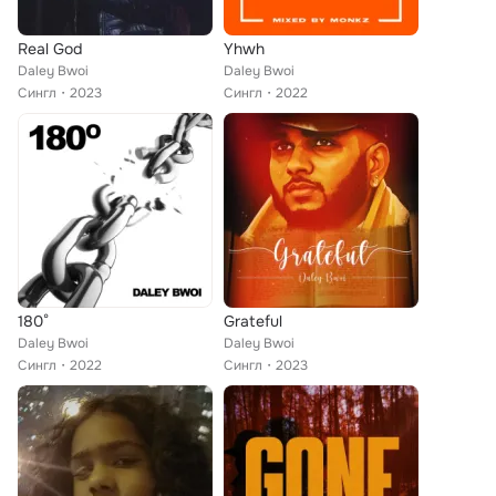
Real God
Yhwh
Daley Bwoi
Daley Bwoi
Сингл
2023
Сингл
2022
180°
Grateful
Daley Bwoi
Daley Bwoi
Сингл
2022
Сингл
2023