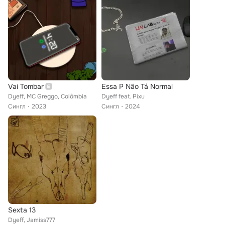
Vai Tombar
Essa P Não Tá Normal
Dyeff, MC Greggo, Colômbia
Dyeff feat. Pixu
Сингл
2023
Сингл
2024
Sexta 13
Dyeff, Jamiss777