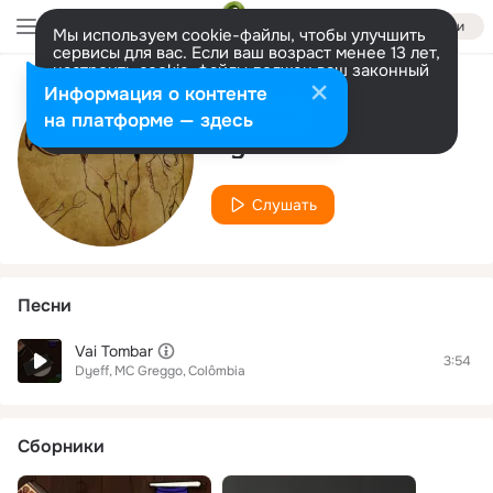
Войти
Мы используем cookie-файлы, чтобы улучшить
сервисы для вас. Если ваш возраст менее 13 лет,
настроить cookie-файлы должен ваш законный
представитель.
Больше информации
Информация о контенте
Исполнитель
Разрешить все
Настроить
на платформе — здесь
Dyeff
Слушать
Песни
Vai Tombar
3:54
Dyeff
MC Greggo
Colômbia
Сборники