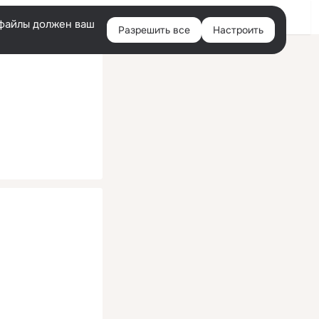
Помощь
Войти
й
e-файлы должен ваш
Разрешить все
Настроить
Правая
колонка