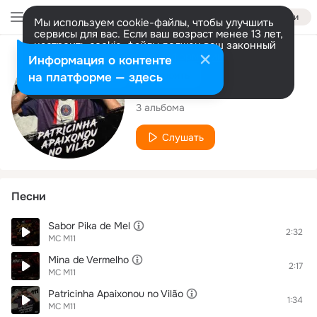
Войти
Мы используем cookie-файлы, чтобы улучшить
сервисы для вас. Если ваш возраст менее 13 лет,
настроить cookie-файлы должен ваш законный
представитель.
Больше информации
Исполнитель
Информация о контенте
Разрешить все
Настроить
на платформе — здесь
MC M11
3 альбома
Слушать
Песни
Sabor Pika de Mel
2:32
MC M11
Mina de Vermelho
2:17
MC M11
Patricinha Apaixonou no Vilão
1:34
MC M11