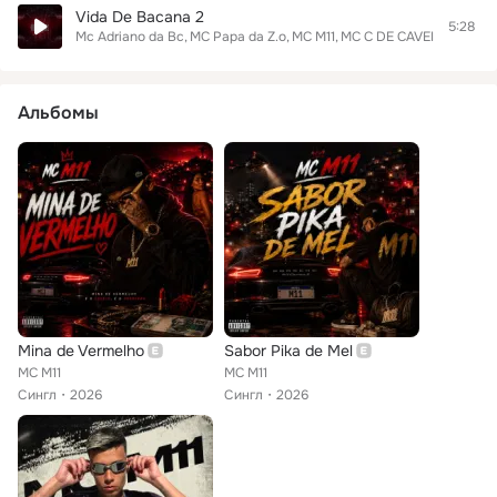
Vida De Bacana 2
5:28
Mc Adriano da Bc
MC Papa da Z.o
MC M11
MC C DE CAVEIRA
MC Gu
Альбомы
Mina de Vermelho
Sabor Pika de Mel
MC M11
MC M11
Сингл
2026
Сингл
2026