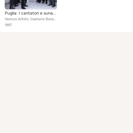
Puglia: I cantatori e sunatori - Tradizioni musicali nel Gargano Vol. 2
Various Artists, Gaetano Bassanisi, Antonio Maccarone, Nunzio Perfetto, Michelantonio Maccarone, Domenico Di Perna, Vincenzo Gro...
1997