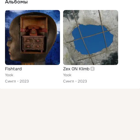
Альбомы
Fishtard
Zex 0N Klimb
Yook
Yook
Сингл
2023
Сингл
2023