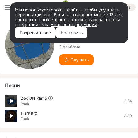
Войти
Мы используем cookie-файлы, чтобы улучшить
сервисы для вас. Если ваш возраст менее 13 лет,
настроить cookie-файлы должен ваш законный
представитель.
Больше информации
Исполнитель
Разрешить все
Настроить
Yook
2 альбома
Слушать
Песни
Zex 0N Klimb
2:34
Yook
Fishtard
2:30
Yook