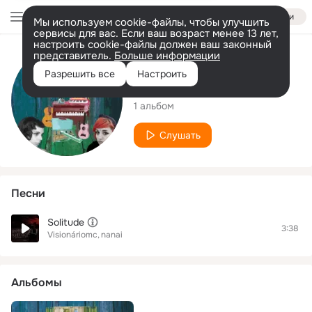
Войти
Мы используем cookie-файлы, чтобы улучшить
сервисы для вас. Если ваш возраст менее 13 лет,
настроить cookie-файлы должен ваш законный
представитель.
Больше информации
Исполнитель
Разрешить все
Настроить
nanai
1 альбом
Слушать
Песни
Solitude
3:38
Visionáriomc
nanai
Альбомы