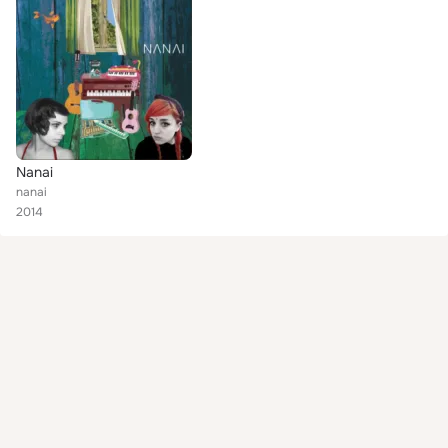
Nanai
nanai
2014