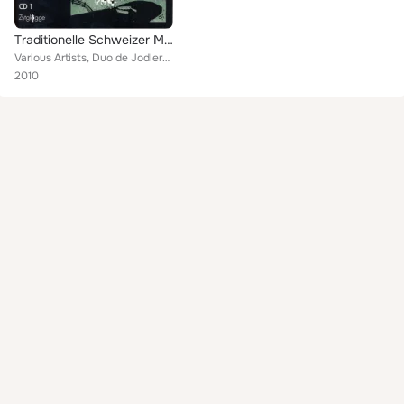
Traditionelle Schweizer Musik - Traditional Swiss Music (Suisse Romande / Jura & Valais)
Various Artists, Duo de Jodlers E. et. H. Sommer, Chanson Valaisanne, J. Spälti, Les Joyeux Jurassiens, Fifres et Tambours de St...
2010