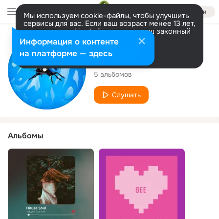
Войти
Мы используем cookie-файлы, чтобы улучшить
сервисы для вас. Если ваш возраст менее 13 лет,
настроить cookie-файлы должен ваш законный
представитель.
Больше информации
Исполнитель
Информация о контенте
Разрешить все
Настроить
на платформе — здесь
Nguyen Tuan Kiet
5 альбомов
Слушать
Альбомы