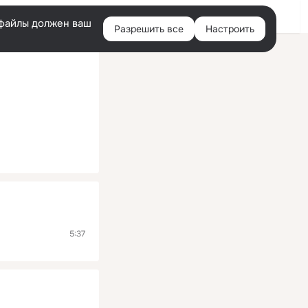
Помощь
Войти
й
e-файлы должен ваш
Разрешить все
Настроить
Правая
колонка
5:37