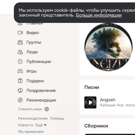
Мы используем cookie-файлы, чтобы улучшить сервис
законный представитель.
Больше информации
Левая
Главная
колонка
Видео
Группы
Люди
Публикации
Игры
Подарки
Песни
Поздравления
Angizeh
Рекомендации
Rafazaak
feat.
Alim
Сменить язык
Рекламодателям
Помощь
Новости
Ещё
Сборники
Мы применяем