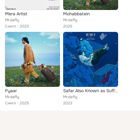
Mera Artist
Mohabbatein
Mr.daffy
Mr.daffy
Сингл
2023
2025
Pyaar
Safar Also Known as Suffer
Mr.daffy
Mr.daffy
Сингл
2025
2023