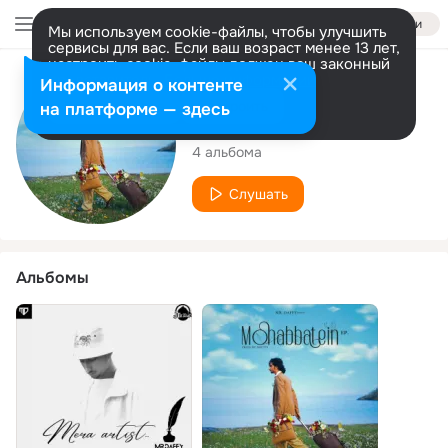
Войти
Мы используем cookie-файлы, чтобы улучшить
сервисы для вас. Если ваш возраст менее 13 лет,
настроить cookie-файлы должен ваш законный
представитель.
Больше информации
Исполнитель
Информация о контенте
Разрешить все
Настроить
на платформе — здесь
Mr.daffy
4 альбома
Слушать
Альбомы