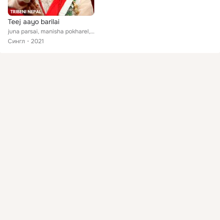
Teej aayo barilai
juna parsai, manisha pokharel, prasna sakya
Сингл
2021