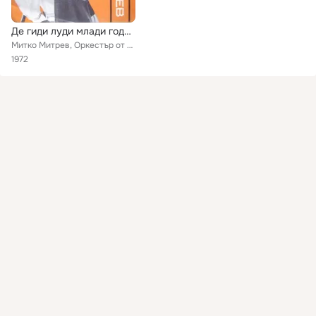
Де гиди луди млади години
Митко Митрев, Оркестър от гр. Сандански с ръководител Методи Лозански
1972