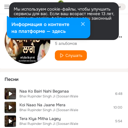
Войти
Мы используем cookie-файлы, чтобы улучшить
сервисы для вас. Если ваш возраст менее 13 лет,
настроить cookie-файлы должен ваш законный
представитель.
Больше информации
Исполнитель
Информация о контенте
Разрешить все
Настроить
на платформе — здесь
Bhai Rupinder Singh Ji (Soosan Wale
5 альбомов
Слушать
Песни
Naa Ko Bairi Nahi Beganaa
6:48
Bhai Rupinder Singh Ji (Soosan Wale
Koi Naao Na Jaane Mera
10:00
Bhai Rupinder Singh Ji (Soosan Wale
Tera Kiya Mitha Lagey
5:54
Bhai Rupinder Singh Ji (Soosan Wale