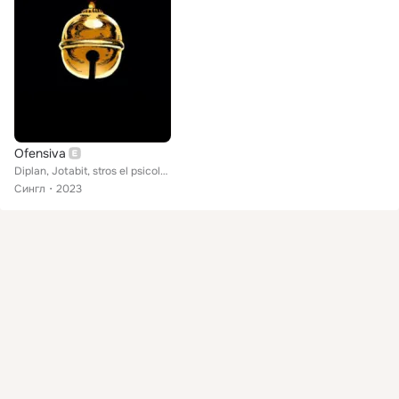
Ofensiva
Diplan, Jotabit, stros el psicoloco
Сингл
2023