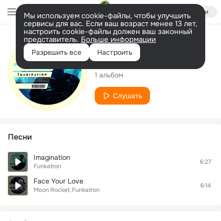
Войти
Мы используем cookie-файлы, чтобы улучшить
сервисы для вас. Если ваш возраст менее 13 лет,
настроить cookie-файлы должен ваш законный
представитель.
Больше информации
Исполнитель
Разрешить все
Настроить
Funkatron
1 альбом
Слушать
Песни
Imagination
6:27
Funkatron
Face Your Love
6:14
Moon Rocket
Funkatron