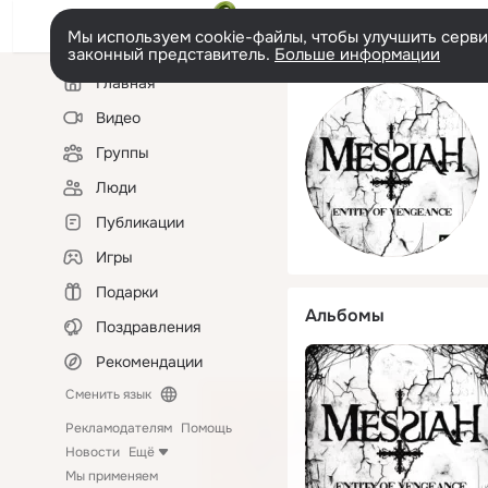
Мы используем cookie-файлы, чтобы улучшить сервис
законный представитель.
Больше информации
Левая
Главная
колонка
Видео
Группы
Люди
Публикации
Игры
Подарки
Альбомы
Поздравления
Рекомендации
Сменить язык
Рекламодателям
Помощь
Новости
Ещё
Мы применяем