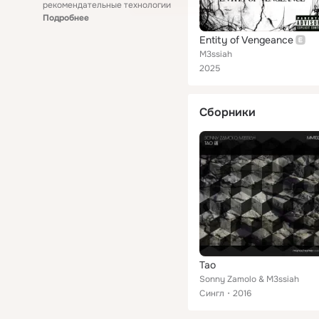
рекомендательные технологии
Подробнее
Entity of Vengeance
M3ssiah
2025
Сборники
Tao
Sonny Zamolo & M3ssiah
Сингл
2016