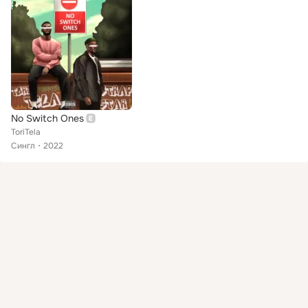
No Switch Ones
ToriTela
Сингл
2022