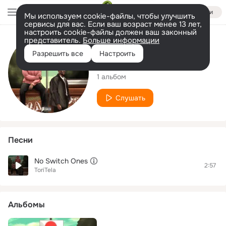
Войти
Мы используем cookie-файлы, чтобы улучшить
сервисы для вас. Если ваш возраст менее 13 лет,
настроить cookie-файлы должен ваш законный
представитель.
Больше информации
Исполнитель
Разрешить все
Настроить
ToriTela
1 альбом
Слушать
Песни
No Switch Ones
2:57
ToriTela
Альбомы