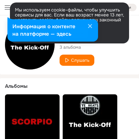
Войти
Мы используем cookie-файлы, чтобы улучшить
сервисы для вас. Если ваш возраст менее 13 лет,
настроить cookie-файлы должен ваш законный
представитель.
Больше информации
Исполнитель
Информация о контенте
Разрешить все
Настроить
на платформе — здесь
Y.E Beats
3 альбома
Слушать
Альбомы