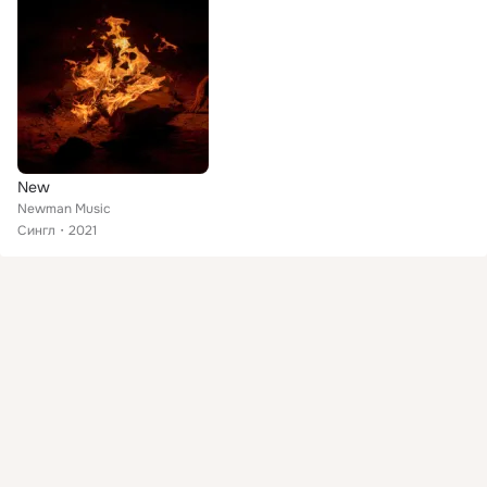
New
Newman Music
Сингл
2021