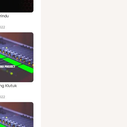
rindu
022
ng Klutuk
022