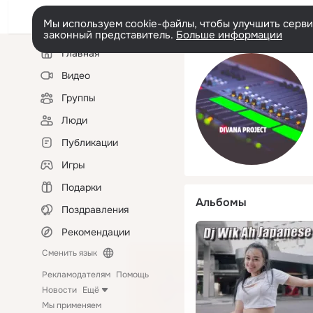
Мы используем cookie-файлы, чтобы улучшить сервис
законный представитель.
Больше информации
Левая
Главная
колонка
Видео
Группы
Люди
Публикации
Игры
Подарки
Альбомы
Поздравления
Рекомендации
Сменить язык
Рекламодателям
Помощь
Новости
Ещё
Мы применяем