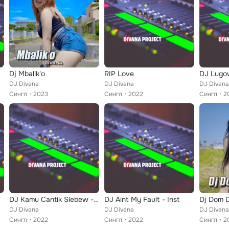
Dj Mbalik'o
RIP Love
DJ Lugo
DJ Divana
DJ Divana
DJ Divana
Сингл
2023
Сингл
2022
Сингл
2
DJ Kamu Cantik Slebew - Inst
DJ Aint My Fault - Inst
Dj Dom 
DJ Divana
DJ Divana
DJ Divana
Сингл
2022
Сингл
2022
Сингл
2