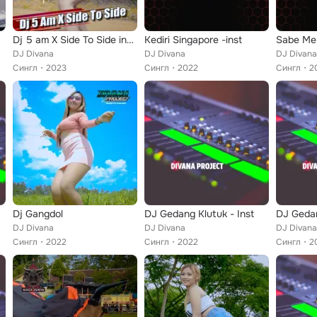
Dj 5 am X Side To Side instr
Kediri Singapore -inst
Sabe Me
DJ Divana
DJ Divana
DJ Divana
Сингл
2023
Сингл
2022
Сингл
2
Dj Gangdol
DJ Gedang Klutuk - Inst
DJ Geda
DJ Divana
DJ Divana
DJ Divana
Сингл
2022
Сингл
2022
Сингл
2