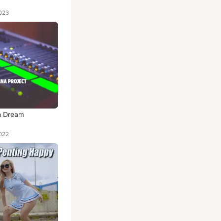
023
n Dream
022