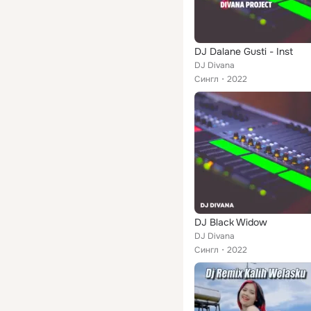
DJ Dalane Gusti - Inst
DJ Divana
Сингл
2022
DJ Black Widow
DJ Divana
Сингл
2022