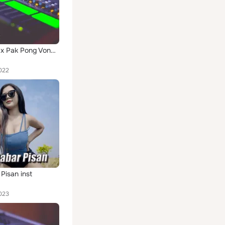
Tagoday x Pak Pong Vong Inst
022
Pisan inst
023