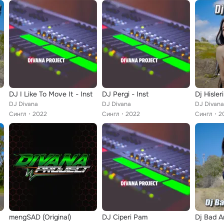
DJ I Like To Move It - Inst
DJ Pergi - Inst
Dj Hisler
DJ Divana
DJ Divana
DJ Divana
Сингл
2022
Сингл
2022
Сингл
2
mengSAD (Original)
DJ Ciperi Pam
Dj Bad A