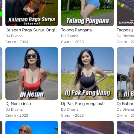
Kalapan Raga Surya Original
Tolong Pangana
DJ Divana
DJ Divana
DJ Divana
Сингл
2024
Сингл
2023
Сингл
2
Dj Nemu instr
Dj Pak Pong Vong instr
Dj Babar 
DJ Divana
DJ Divana
DJ Divana
Сингл
2023
Сингл
2023
Сингл
2