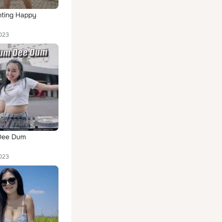
nting Happy
023
Dee Dum
023