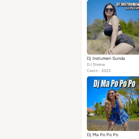
Dj Instumen Sunda
DJ Divana
Сингл
2023
Dj Ma Po Po Po