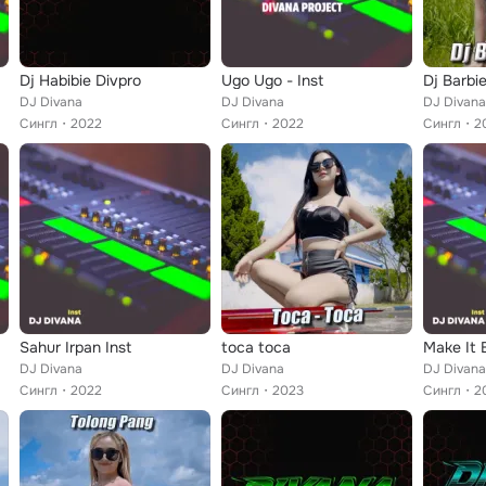
Dj Habibie Divpro
Ugo Ugo - Inst
Dj Barbie 
DJ Divana
DJ Divana
DJ Divana
Сингл
2022
Сингл
2022
Сингл
2
Sahur Irpan Inst
toca toca
Make It 
DJ Divana
DJ Divana
DJ Divana
Сингл
2022
Сингл
2023
Сингл
2