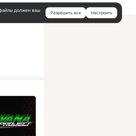
Помощь
Войти
й
e-файлы должен ваш
Разрешить все
Настроить
Правая
колонка