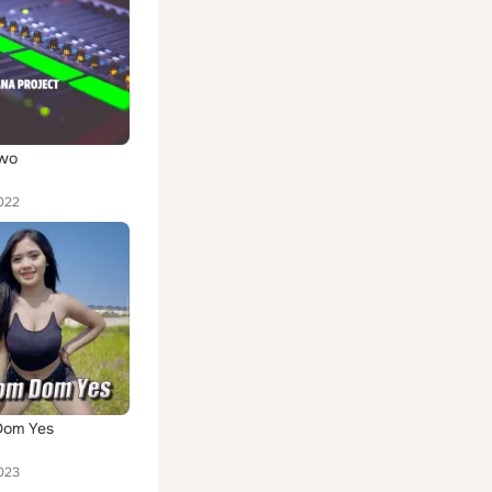
wo
022
Dom Yes
023