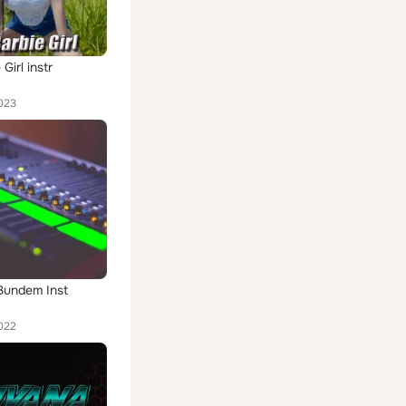
Girl instr
023
Bundem Inst
022