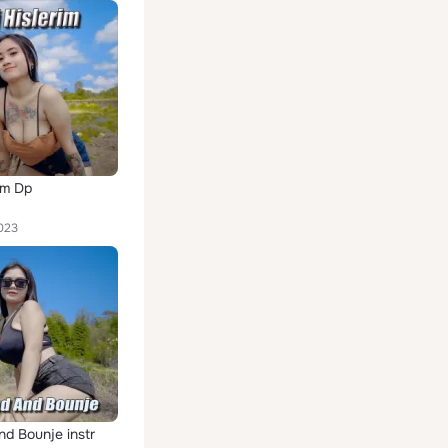
im Dp
023
nd Bounje instr