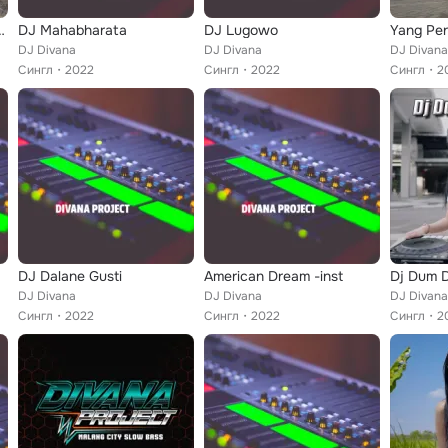
lodi Party intr
DJ Mahabharata
DJ Lugowo
Yang Pe
DJ Divana
DJ Divana
DJ Divana
Сингл
2022
Сингл
2022
Сингл
2
DJ Dalane Gusti
American Dream -inst
Dj Dum 
DJ Divana
DJ Divana
DJ Divana
Сингл
2022
Сингл
2022
Сингл
2