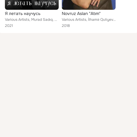
Я летать научусь
Novruz Aslan "Atım"
Various Artists, Murad Sadıq, Xayyam Nisanov, Natavan Habibi, Manana Japaridze, Dilara Kazimova, Novruz Aslan, Maryam Shabanova,...
Various Artists, İlhamə Quliyeva, Mədinə, Nadir Qafarzadə, Teyyub Aslanov, Fuad Musayev, Dilara Kazimova, Xayyam Nisanov, Gündəm...
2021
2018