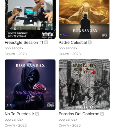
Freestyle Session #1
Padre Celestial
bob sandax
bob sandax
Сингл
2023
Сингл
2023
No Te Puedes Ir
Enredos Del Gobierno
bob sandax
bob sandax
Сингл
2023
Сингл
2023