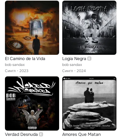
El Camino de la Vida
Logia Negra
bob sandax
bob sandax
Сингл
2023
Сингл
2024
Verdad Desnuda
Amores Que Matan