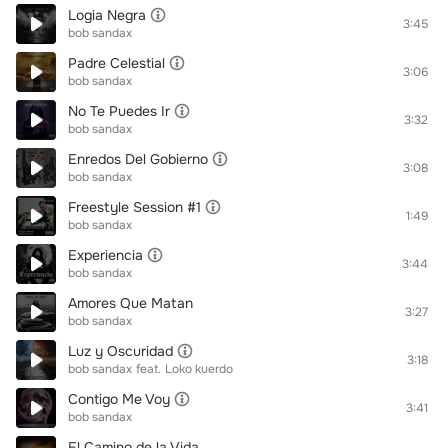
Logia Negra
3:45
bob sandax
Padre Celestial
3:06
bob sandax
No Te Puedes Ir
3:32
bob sandax
Enredos Del Gobierno
3:08
bob sandax
Freestyle Session #1
1:49
bob sandax
Experiencia
3:44
bob sandax
Amores Que Matan
3:27
bob sandax
Luz y Oscuridad
3:18
bob sandax
feat.
Loko kuerdo
Contigo Me Voy
3:41
bob sandax
El Camino de la Vida