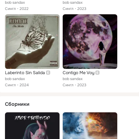
bob sandax
bob sandax
Сингл
2022
Сингл
2023
Laberinto Sin Salida
Contigo Me Voy
bob sandax
bob sandax
Сингл
2024
Сингл
2023
Сборники