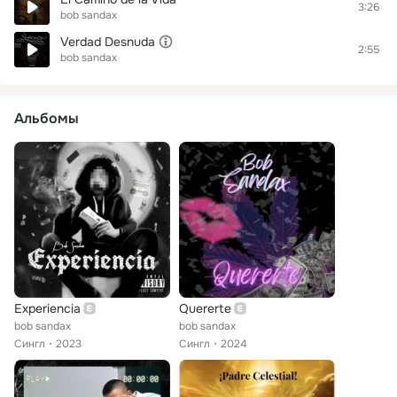
3:26
bob sandax
Verdad Desnuda
2:55
bob sandax
Альбомы
Experiencia
Quererte
bob sandax
bob sandax
Сингл
2023
Сингл
2024