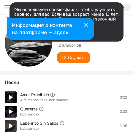
Войти
Мы используем cookie-файлы, чтобы улучшить
сервисы для вас. Если ваш возраст менее 13 лет,
настроить cookie-файлы должен ваш законный
представитель.
Больше информации
Исполнитель
Информация о контенте
Разрешить все
Настроить
на платформе — здесь
bob sandax
12 альбомов
Слушать
Песни
Amor Prohibido
3:22
Alfa Mental
feat.
bob sandax
Quererte
3:23
bob sandax
Laberinto Sin Salida
3:05
bob sandax