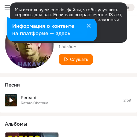
Войти
Мы используем cookie-файлы, чтобы улучшить
сервисы для вас. Если ваш возраст менее 13 лет,
настроить cookie-файлы должен ваш законный
представитель.
Больше информации
Исполнитель
Информация о контенте
Разрешить все
Настроить
на платформе — здесь
Rataro Ohotoua
1 альбом
Слушать
Песни
Pereahi
2:59
Rataro Ohotoua
Альбомы