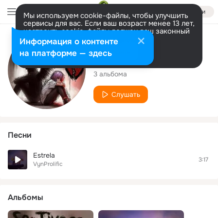
Войти
Мы используем cookie-файлы, чтобы улучшить
сервисы для вас. Если ваш возраст менее 13 лет,
настроить cookie-файлы должен ваш законный
представитель.
Больше информации
Исполнитель
Информация о контенте
Разрешить все
Настроить
на платформе — здесь
VynProlific
3 альбома
Слушать
Песни
Estrela
3:17
VynProlific
Альбомы