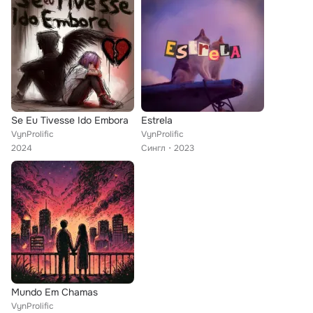
Se Eu Tivesse Ido Embora
Estrela
VynProlific
VynProlific
2024
Сингл
2023
Mundo Em Chamas
VynProlific