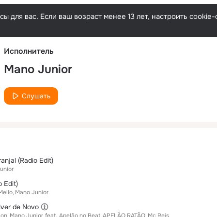
Русски
ы для вас. Если ваш возраст менее 13 лет, настроить cooki
Исполнитель
Mano Junior
Слушать
anjal (Radio Edit)
unior
 Edit)
Mello
Mano Junior
lver de Novo
Son
Mano Junior
feat.
Apelão no Beat
APELÃO RATÃO
Mc Reis