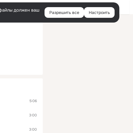
Помощь
Войти
й
e-файлы должен ваш
Разрешить все
Настроить
Правая
колонка
5:06
3:00
3:00