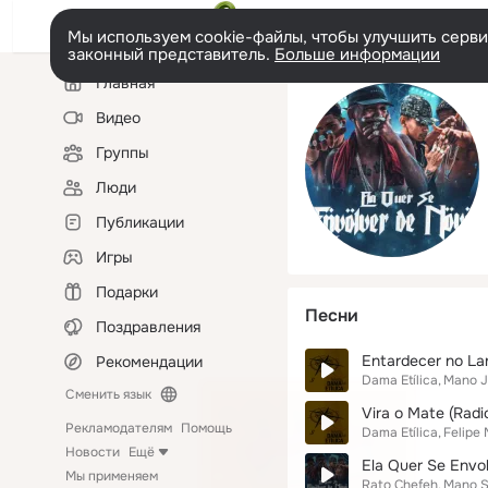
Мы используем cookie-файлы, чтобы улучшить сервис
законный представитель.
Больше информации
Левая
Главная
колонка
Видео
Группы
Люди
Публикации
Игры
Подарки
Песни
Поздравления
Entardecer no Lar
Рекомендации
Dama Etílica
Mano J
Сменить язык
Vira o Mate (Radio
Рекламодателям
Помощь
Dama Etílica
Felipe 
Новости
Ещё
Ela Quer Se Envo
Мы применяем
Rato Chefeh
Mano 