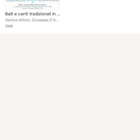
Balli e canti tradizionali in Irpinia - Campania Vol. 1: Tarantelle e maschere (An Anthology of the Irpina Folkdances and Songs)
Various Artists, Giuseppe D'Amato, Pasquale Ziviello, Canio Martiniello, Nicola Grasso, Agostino Aurilio, Antonio Sollazzo (Scer...
1999